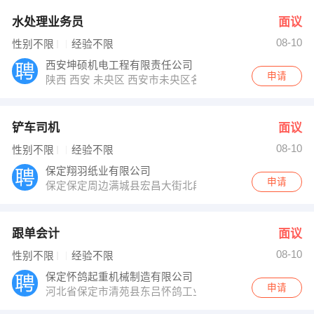
水处理业务员
面议
08-10
性别不限
经验不限
西安坤硕机电工程有限责任公司
申请
陕西 西安 未央区 西安市未央区名京九合院6号楼2单元22
铲车司机
面议
08-10
性别不限
经验不限
保定翔羽纸业有限公司
申请
保定保定周边满城县宏昌大街北段
跟单会计
面议
08-10
性别不限
经验不限
保定怀鸽起重机械制造有限公司
申请
河北省保定市清苑县东吕怀鸽工业园区